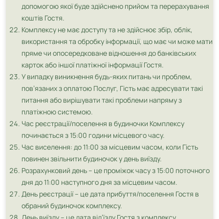
допомогою якої буде здійснено прийом та перерахування
коштів Гостя.
Комплексу не має доступу та не здійснює збір, облік,
використання та обробку інформації, що має чи може мати
пряме чи опосередковане відношення до банківських
карток або іншої платіжної інформації Гостя.
У випадку виникнення будь-яких питань чи проблем,
пов’язаних з оплатою Послуг, Гість має адресувати такі
питання або вирішувати такі проблеми напряму з
платіжною системою.
Час реєстрації/поселення в будиночки Комплексу
починається з 15:00 години місцевого часу.
Час виселення: до 11:00 за місцевим часом, коли Гість
повинен звільнити будиночок у день виїзду.
Розрахунковий день – це проміжок часу з 15:00 поточного
дня до 11:00 наступного дня за місцевим часом.
День реєстрації – це дата прибуття/поселення Гостя в
обраний будиночок комплексу.
День виїзду – це дата від’їзду Гостя з комплексу.