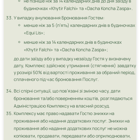
не пізніше ніж за 14 календарних днів до дня заїзду в
будиночках «Khytir Falchi» та «Dacha Koncha Zaspa».
У випадку анулювання Бронювання Гостем:
менше ніж за 5 (п’ять) календарних днів в будиночках
«Equi Lis»;
менше ніж за 14 календарних днів в будиночках
«Khytir Falchi» та «Dacha Koncha Zaspa»;
до дати заїзду або у випадку незаїзду Гостя у визначену
дату, Комплекс здійснює утримання (стягнення) завдатку
у розмірі 50% від вартості проживання за обраний період,
сплаченого під час бронювання Послуг.
Всі спірні ситуації, що пов’язані зі зміною часу, дати
бронювання та/або поверненням коштів, розглядаються
Адміністрацією Комплексу на власний розсуд.
Комплексу має право надавати Гостю знижки на
проживання або надання додаткових послуг. Знижки на
проживання або надання додаткових послуг не можна
копіювати, продавати, передавати або оприлюднювати,