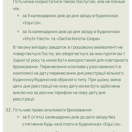
Гість може скористатися такою послугою, але не пізніше
ніж:
за 5 календарних днів до дня заїзду в будиночках
«Equi Lis»;
за 14 календарних днів до дня заїзду в будиночках
«Khytir Falchi» та «Dacha Koncha Zaspa».
В такому випадку завдаток в грошовому еквіваленті не
повертається Гостю, він зберігається за ним протягом 1
(одного) року та може бути використаний для повторного
бронювання. Перенесення можливе у разі наявності в
комплексі на дату перенесення дня реєстрації вільного
будиночку/будиночків обраного типу. При цьому зміна
дати дня реєстрації на нову дату може бути здійснена
виключно за діючим тарифом на нову дату дня
реєстрації.
Гість має право анулювати Бронювання:
за 5 (п’ять) календарних днів до дати заїзду без
стягнення будь-якої плати в будиночках «Equi Lis»;