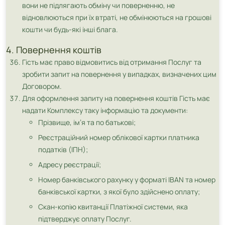
вони не підлягають обміну чи поверненню, не
відновлюються при їх втраті, не обмінюються на грошові
кошти чи будь-які інші блага.
4. Повернення коштів
Гість має право відмовитись від отримання Послуг та
зробити запит на повернення у випадках, визначених цим
Договором.
Для оформлення запиту на повернення коштів Гість має
надати Комплексу таку інформацію та документи:
Прізвище, ім’я та по батькові;
Реєстраційний номер облікової картки платника
податків (ІПН);
Адресу реєстрації;
Номер банківського рахунку у форматі IBAN та номер
банківської картки, з якої було здійснено оплату;
Скан-копію квитанції Платіжної системи, яка
підтверджує оплату Послуг.