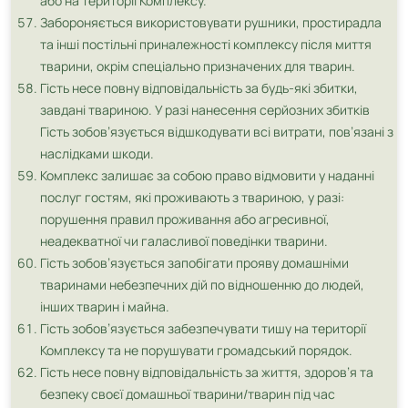
або на території Комплексу.
Забороняється використовувати рушники, простирадла
та інші постільні приналежності комплексу після миття
тварини, окрім спеціально призначених для тварин.
Гість несе повну відповідальність за будь-які збитки,
завдані твариною. У разі нанесення серйозних збитків
Гість зобов’язується відшкодувати всі витрати, пов’язані з
наслідками шкоди.
Комплекс залишає за собою право відмовити у наданні
послуг гостям, які проживають з твариною, у разі:
порушення правил проживання або агресивної,
неадекватної чи галасливої поведінки тварини.
Гість зобов’язується запобігати прояву домашніми
тваринами небезпечних дій по відношенню до людей,
інших тварин і майна.
Гість зобов’язується забезпечувати тишу на території
Комплексу та не порушувати громадський порядок.
Гість несе повну відповідальність за життя, здоров’я та
безпеку своєї домашньої тварини/тварин під час