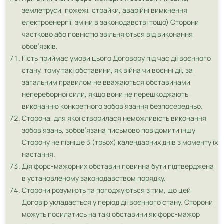
землетруси, пожежі, страйки, аварійні вимкнення
електроенергії, зміни в законодавстві тощо) Сторони
частково або повністю звільняються від виконання
обов’язків.
Гість приймає умови цього Договору під час дії воєнного
стану, тому такі обставини, як війна чи воєнні дії, за
загальним правилом не вважаються обставинами
непереборної сили, якщо вони не перешкоджають
виконанню конкретного зобов’язання безпосередньо.
Сторона, для якої створилася неможливість виконання
зобов’язань, зобов’язана письмово повідомити іншу
Сторону не пізніше 3 (трьох) календарних днів з моменту їх
настання.
Дія форс-мажорних обставин повинна бути підтверджена
в установленому законодавством порядку.
Сторони розуміють та погоджуються з тим, що цей
Договір укладається у період дії воєнного стану. Сторони
можуть посилатись на такі обставини як форс-мажор