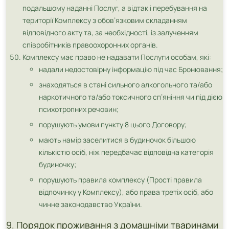
подальшому наданні Послуг, а відтак і перебування на
території Комплексу з обов’язковим складанням
відповідного акту та, за необхідності, із залученням
співробітників правоохоронних органів.
Комплексу має право не надавати Послуги особам, які:
надали недостовірну інформацію під час Бронювання;
знаходяться в стані сильного алкогольного та/або
наркотичного та/або токсичного сп’яніння чи під дією
психотропних речовин;
порушують умови пункту 8 цього Договору;
мають намір заселитися в будиночок більшою
кількістю осіб, ніж передбачає відповідна категорія
будиночку;
порушують правила комплексу (Прості правила
відпочинку у Комплексу), або права третіх осіб, або
чинне законодавство України.
9. Порядок проживання з домашніми тваринами