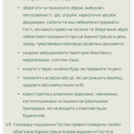
зберігати чи приносити зброю, вибухові і
легкозаймисті, їдкі, отруйні, наркотичні засоби,
феєрверки, салюти та інші небезпечні предмети.
Гості, які мають право на носіння та зберігання зброї,
зобов’язані повідомити про це Адміністрацію в день
заїзду, пред’явивши відповідні дозвільні документи;
свідомо забруднювати територію Комплексу
недопалками, сміттям тощо;
кидати з терас чи вікон будь-які предмети та речі;
проявляти агресію або дії, які загрожують безпеці,
здоров’ю або майну інших осіб;
користуватись власними прасками, чайниками,
кип’ятильниками чи іншими нагрівальними
приладами, які не входять у комплектацію
будиночків.
У випадку порушення Гостем правил поведінки та/або
обов’язків Адміністрація вправі відмовити Гостю в