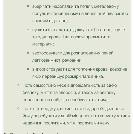
зберігати недопалки та попіл у металевому
посуді, встановленому на дерев’яній підлозі або
горючій підставці;
сушити (складати, підвішувати) на топці взуття
та одяг, дрова, інші горючі предмети та
матеріали;
застосовувати для розпалювання печей
легкозаймисті речовини;
використовувати для топлення дрова, довжина
яких перевищує розміри паливника.
Гість самостійно несе відповідальність за свою
безпеку, життя та здоров’я, а також за безпеку
неповнолітніх осіб, що перебувають з ним;
Гість підтверджує, що його стан здоров’я дозволяє
йому перебувати у даній місцевості та користуватися
наданими послугами, у т.ч. послугами чану.