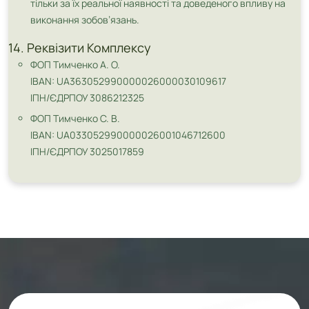
тільки за їх реальної наявності та доведеного впливу на
виконання зобов’язань.
14. Реквізити Комплексу
ФОП Тимченко А. О.
IBAN: UA363052990000026000030109617
ІПН/ЄДРПОУ 3086212325
ФОП Тимченко С. В.
IBAN: UA033052990000026001046712600
ІПН/ЄДРПОУ 3025017859