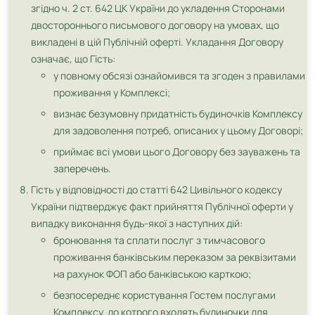
згідно ч. 2 ст. 642 ЦК України до укладення Сторонами
двостороннього письмового договору на умовах, що
викладені в цій Публічній оферті. Укладання Договору
означає, що Гість:
у повному обсязі ознайомився та згоден з правилами
проживання у Комплексі;
визнає безумовну придатність будиночків Комплексу
для задоволення потреб, описаних у цьому Договорі;
приймає всі умови цього Договору без зауважень та
заперечень.
Гість у відповідності до статті 642 Цивільного кодексу
України підтверджує факт прийняття Публічної оферти у
випадку виконання будь-якої з наступних дій:
бронювання та сплати послуг з тимчасового
проживання банківським переказом за реквізитами
на рахунок ФОП або банківською карткою;
безпосереднє користування Гостем послугами
Комплексу, до котрого входять будиночки для