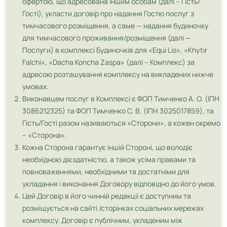
офертою, що адресована іншим особам (далі – Гість/
Гості), укласти договір про надання Гостю послуг з
тимчасового розміщення, а саме — надання будиночку
для тимчасового проживання/розміщення (далі —
Послуги) в комплексі Будиночків для «Equi Lis», «Khytir
Falchi», «Dacha Koncha Zaspa» (далі – Комплекс) за
адресою розташування комплексу на викладених нижче
умовах.
Виконавцем послуг в Комплексі є ФОП Тимченко А. О. (ІПН
3086212325) та ФОП Тимченко С. В. (ІПН 3025017859), та
Гість/Гості разом називаються «Сторони», а кожен окремо
– «Сторона».
Кожна Сторона гарантує іншій Стороні, що володіє
необхідною дієздатністю, а також усіма правами та
повноваженнями, необхідними та достатніми для
укладання і виконання Договору відповідно до його умов.
Цей Договір в його чинній редакції є доступним та
розміщується на сайті /сторінках соціальних мережах
комплексу. Договір є публічним, укладеним між