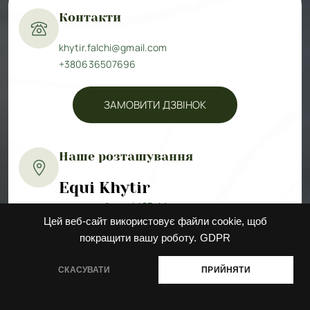
Контакти
khytir.falchi@gmail.com
+380636507696
ЗАМОВИТИ ДЗВІНОК
Наше розташування
Equi Khytir
провулок Фальчі 42B, Микуличин
Цей веб-сайт використовує файли cookie, щоб
Прокласти маршрут
покращити вашу роботу.
GDPR
EquiLis
Ясногородка, Київська область
СКАСУВАТИ
ПРИЙНЯТИ
Прокласти маршрут