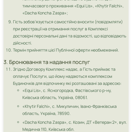
тимчасового проживання «Equi Lis», «Khytir Falchi»,
«Dacha Koncha Zaspa»;
Гість зобов’язується самостійно вносити (повідомляти)
при реєстрації на отримання послуг в Комплексі
достовірні персональні дані та відомості, що відповідають
дійсності.
Термін прийняття цієї Публічної оферти необмежений.
3. Бронювання та надання послуг
Згідно Договору Комплекс надає, а Гість приймає та
оплачує Послуги, що йому надаються комплексом
Будиночків для відпочинку які розташовані за адресою:
«Equi Lis», c. Ясногородка, Фастівського р-ну,
Київська область, Україна, 08061.
«Khytir Falchi», с. Микуличин, Івано-Франківська
область, Україна, 78590.
«Dacha Koncha Zaspa», с. Козин, ДТ «Ветеран 2», вул.
Медична 110, Київська обл.